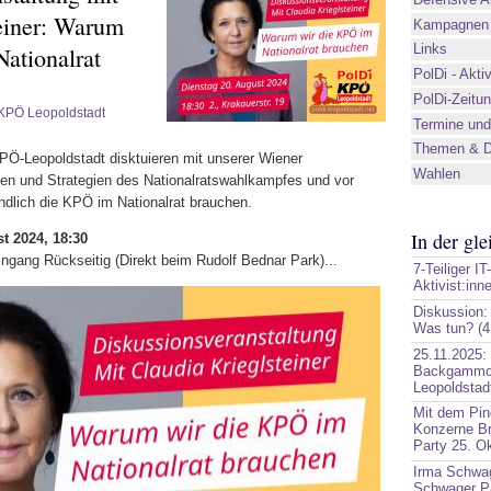
einer: Warum
Kampagnen 
Links
ationalrat
PolDi - Akti
PolDi-Zeitu
KPÖ Leopoldstadt
Termine und
Themen & D
KPÖ-Leopoldstadt disktuieren mit unserer Wiener
Wahlen
len und Strategien des Nationalratswahlkampfes und vor
ndlich die KPÖ im Nationalrat brauchen.
In der gl
t 2024, 18:30
ingang Rückseitig (Direkt beim Rudolf Bednar Park)...
7-Teiliger I
Aktivist:inne
Diskussion:
Was tun? (4
25.11.2025:
Backgammon
Leopoldstad
Mit dem Pin
Konzerne Br
Party 25. O
Irma Schwa
Schwager P