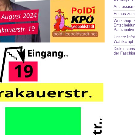
Antirassis
Heraus zum
Workshop: P
Entscheidun
Partizipati
Unsere Info
Wahlkampf
Diskussions
der Faschis