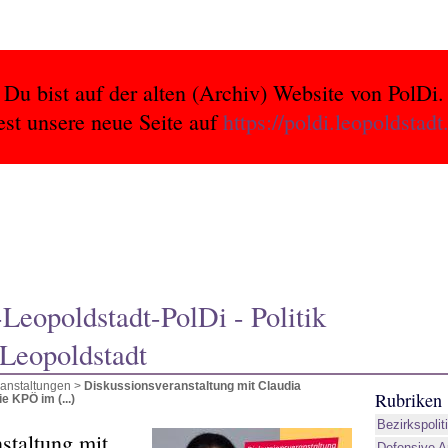
Du bist auf der alten (Archiv) Website von PolDi.
est unsere neue Seite auf
https://poldi.leopoldstadt
eopoldstadt-PolDi - Politik
 Leopoldstadt
anstaltungen
>
Diskussionsveranstaltung mit Claudia
Rubriken
e KPÖ im (...)
Bezirkspolit
staltung mit
Defensive A