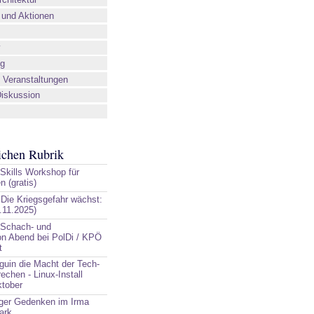
und Aktionen
v
ng
 Veranstaltungen
iskussion
eichen Rubrik
T-Skills Workshop für
n (gratis)
 Die Kriegsgefahr wächst:
.11.2025)
 Schach- und
 Abend bei PolDi / KPÖ
t
guin die Macht der Tech-
echen - Linux-Install
ktober
ger Gedenken im Irma
ark