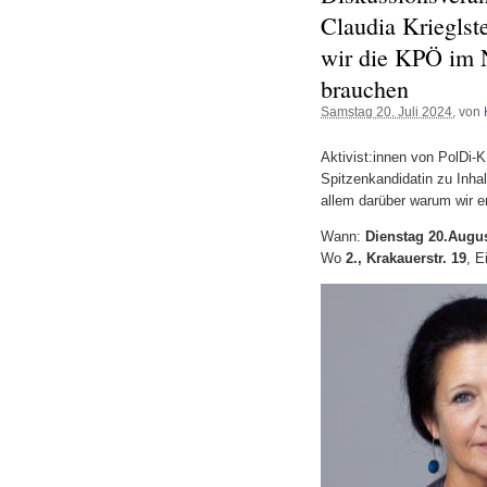
Claudia Krieglst
wir die KPÖ im N
brauchen
Samstag 20. Juli 2024
, von
Aktivist:innen von PolDi-
Spitzenkandidatin zu Inha
allem darüber warum wir e
Wann:
Dienstag 20.Augus
Wo
2., Krakauerstr. 19
, E