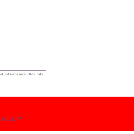
ikel und Fotos unter
GFDL
falls
.net/nav/