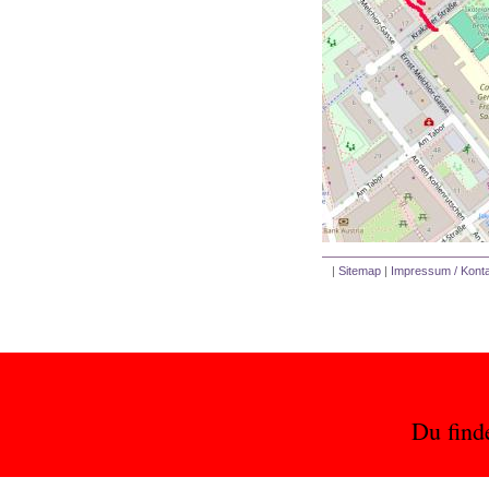
|
Sitemap
|
Impressum / Konta
Du find