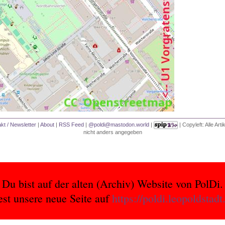
kt / Newsletter
|
About
|
RSS Feed
|
@poldi@mastodon.world
|
| Copyleft: Alle Art
nicht anders angegeben
Du bist auf der alten (Archiv) Website von PolDi.
est unsere neue Seite auf
https://poldi.leopoldstadt