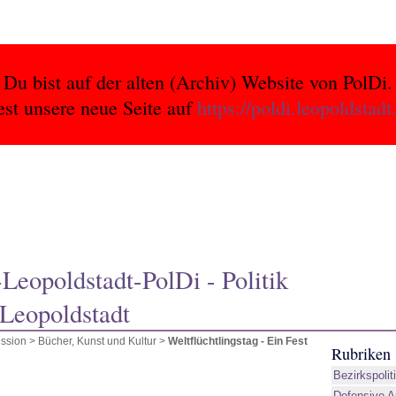
Du bist auf der alten (Archiv) Website von PolDi.
est unsere neue Seite auf
https://poldi.leopoldstadt
eopoldstadt-PolDi - Politik
 Leopoldstadt
ssion
>
Bücher, Kunst und Kultur
>
Weltflüchtlingstag - Ein Fest
Rubriken
Bezirkspolit
Defensive A