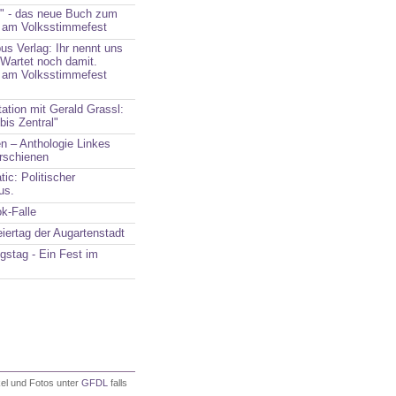
" - das neue Buch zum
 am Volksstimmefest
us Verlag: Ihr nennt uns
Wartet noch damit.
 am Volksstimmefest
ation mit Gerald Grassl:
bis Zentral"
 – Anthologie Linkes
rschienen
tic: Politischer
us.
k-Falle
eiertag der Augartenstadt
ngstag - Ein Fest im
ikel und Fotos unter
GFDL
falls