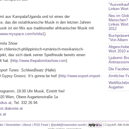
"Ausverkauf
Linken Wort
Neu im Glob
t aus Kampala/Uganda und ist eines der
Menschen? 
e, das die ostafrikanische Musik in den letzten Jahren
Linkes Wort
sik ist ein Mix aus traditioneller afrikanischer Musik mit
2012
//www.myspace.com/tshila1
)
Buchpräsent
"Von Albern 
omita Show
Abgeschoben
in chilenisch-philippinisch-rumänisch-mexikanisch-
Wort 2010 e
ekt, das sich dank seiner Spielfreude bereits einen
Ljubomir Bra
t hat. (
http://www.thepalomitashow.com
)
Antirassism
Die Faceboo
mport Tunes: SchliwoBeatz
(Halle)
Amtlicher F
Gypsy Groovz. It’s gonna be hot! (
http://www.export-import-
Weltflüchtli
Augarten
ogramm, 19.00 Uhr Musik, Eintritt frei!
020 Wien, Obere Augartenstraße 1a
dius.at
, Tel. 332 26 94
st.diakonie.at
s.at
kt / Newsletter
|
About
|
RSS Feed
|
@poldi@mastodon.world
|
| Copyleft: Alle Art
nicht anders angegeben