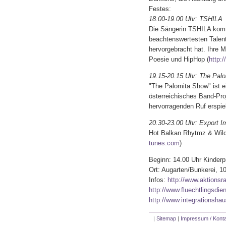
Festes:
18.00-19.00 Uhr: TSHILA
Die Sängerin TSHILA komm
beachtenswertesten Talent
hervorgebracht hat. Ihre Mu
Poesie und HipHop (
http:
19.15-20.15 Uhr: The Pal
"The Palomita Show" ist e
österreichisches Band-Proj
hervorragenden Ruf erspiel
20.30-23.00 Uhr: Export I
Hot Balkan Rhytmz & Wild 
tunes.com
)
Beginn: 14.00 Uhr Kinderpr
Ort: Augarten/Bunkerei, 1
Infos:
http://www.aktionsra
http://www.fluechtlingsdien
http://www.integrationshau
|
Sitemap
|
Impressum / Konta