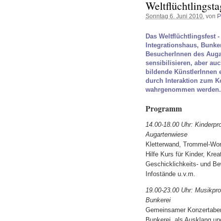
Weltflüchtlingst
Sonntag 6. Juni 2010
, von
P
Das Weltflüchtlingsfest 
Integrationshaus, Bunke
BesucherInnen des Augar
sensibilisieren, aber au
bildende KünstlerInnen
durch Interaktion zum K
wahrgenommen werden.
Programm
14.00-18.00 Uhr: Kinderp
Augartenwiese
Kletterwand, Trommel-Wor
Hilfe Kurs für Kinder, Krea
Geschicklichkeits- und B
Infostände u.v.m.
19.00-23.00 Uhr: Musikpr
Bunkerei
Gemeinsamer Konzertaben
Bunkerei, als Ausklang u