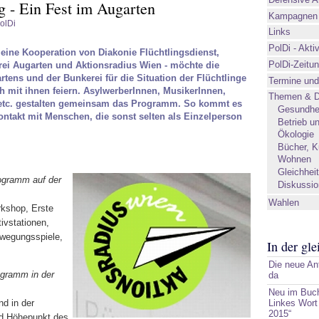
ag - Ein Fest im Augarten
Kampagnen 
olDi
Links
PolDi - Akti
- eine Kooperation von Diakonie Flüchtlingsdienst,
PolDi-Zeitu
rei Augarten und Aktionsradius Wien - möchte die
tens und der Bunkerei für die Situation der Flüchtlinge
Termine und
ch mit ihnen feiern. AsylwerberInnen, MusikerInnen,
Themen & D
 etc. gestalten gemeinsam das Programm. So kommt es
Gesundhei
ontakt mit Menschen, die sonst selten als Einzelperson
Betrieb u
Ökologie
Bücher, K
Wohnen
Gleichhei
rogramm auf der
Diskussi
Wahlen
kshop, Erste
tivstationen,
ewegungsspiele,
In der gl
Die neue Ant
ogramm in der
da
Neu im Buch
Linkes Wort
d in der
2015“
nd Höhepunkt des