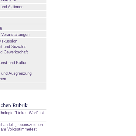
und Aktionen
v
ng
 Veranstaltungen
iskussion
t und Soziales
nd Gewerkschaft
unst und Kultur
t und Ausgrenzung
onen
eichen Rubrik
hologie "Linkes Wort" ist
handel: „Lebenszeichen.
 am Volksstimmefest